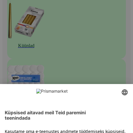
Küünlad
Muud küünlad