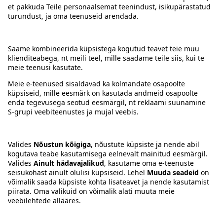
Kontakt
Juhised
Tingimused
Prisma Konto
Keel
:
ET
EN
RU
© 2025, Prisma Peremarket AS. Kõik õigused kaitstud.