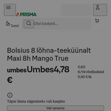
Otse sisu juurde
Tooted
Bolsius 8 lõhna-teeküünalt
Maxi 8h Mango True
Umbes
4,78
0,60
umbes
võrdlushind
€/tk
0,60 €/tk
€
Täpse hinna nägemiseks vali kauplus
Vali tarneviis