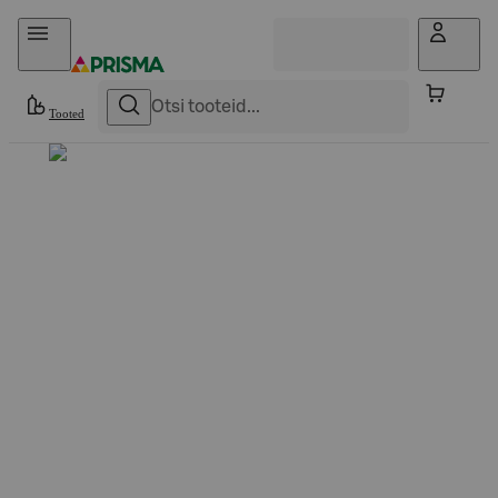
Otse sisu juurde
Tooted