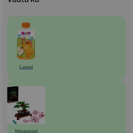
Lapsed
Mänguasjad