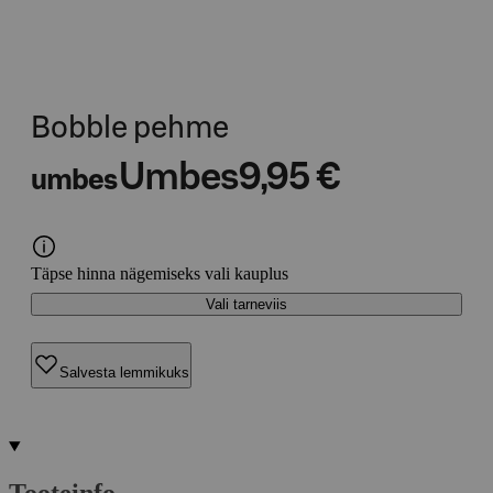
Bobble pehme
Umbes
9,95 €
umbes
Täpse hinna nägemiseks vali kauplus
Vali tarneviis
Salvesta lemmikuks
Tooteinfo