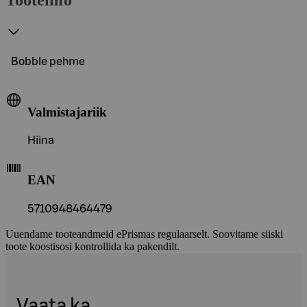
Bobble pehme
Valmistajariik
Hiina
EAN
5710948464479
Uuendame tooteandmeid ePrismas regulaarselt. Soovitame siiski
toote koostisosi kontrollida ka pakendilt.
Vaata ka