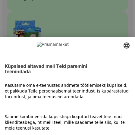
Tegelased ja figuurid
Kontakt
Juhised