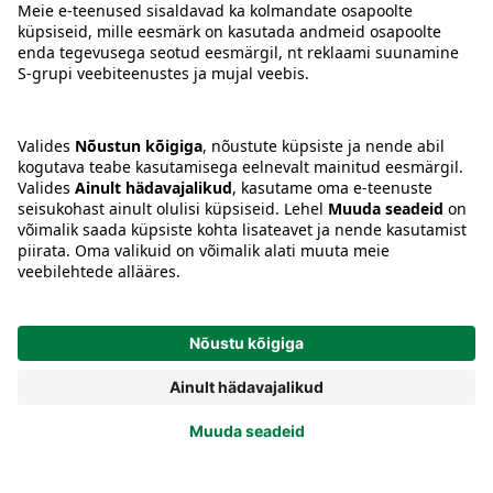
Tingimused
Prisma Konto
Keel
:
ET
EN
RU
© 2025, Prisma Peremarket AS. Kõik õigused kaitstud.