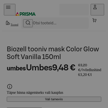
Otse sisu juurde
Tooted
Biozell tooniv mask Color Glow
Soft Vanilla 150ml
Umbes
9,48 €
63,20
umbes
võrdlushind
€/l
63,20 €/l
Täpse hinna nägemiseks vali kauplus
Vali tarneviis