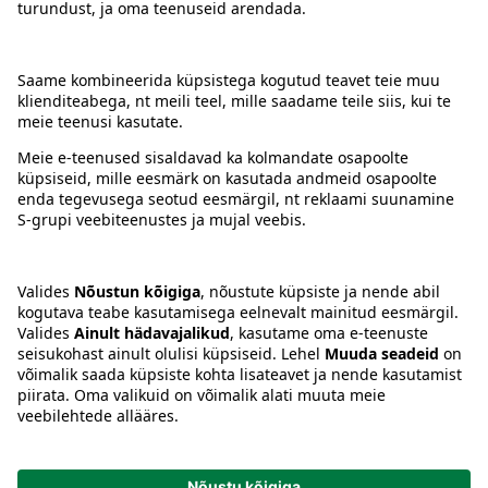
Kontakt
Juhised
Tingimused
Prisma Konto
Keel
:
ET
EN
RU
© 2025, Prisma Peremarket AS. Kõik õigused kaitstud.