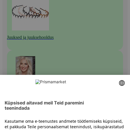
Juuksed ja juuksehooldus
Juuksevärvid