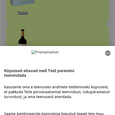
Veinid
Punased veinid
Kontakt