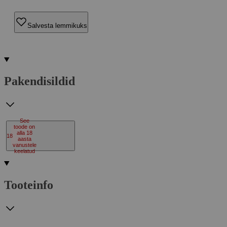
Salvesta lemmikuks
Pakendisildid
See
toode on
alla 18
18
aasta
vanustele
keelatud
Tooteinfo