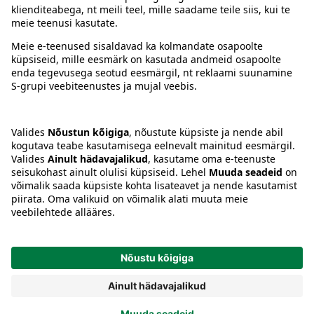
Juhised
Tingimused
Prisma Konto
Keel
:
ET
EN
RU
© 2025, Prisma Peremarket AS. Kõik õigused kaitstud.