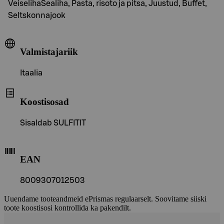
VeiselihaSealiha, Pasta, risoto ja pitsa, Juustud, Buffet,
Seltskonnajook
Valmistajariik
Itaalia
Koostisosad
Sisaldab SULFITIT
EAN
8009307012503
Uuendame tooteandmeid ePrismas regulaarselt. Soovitame siiski
toote koostisosi kontrollida ka pakendilt.