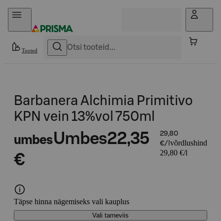
Otse sisu juurde
Tooted
Barbanera Alchimia Primitivo
KPN vein 13%vol 750ml
Umbes
22,35
29,80
umbes
võrdlushind
€/l
29,80 €/l
€
Täpse hinna nägemiseks vali kauplus
Vali tarneviis