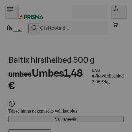
Otse sisu juurde
Tooted
Baltix hirsihelbed 500 g
Umbes
1,48
2,96
umbes
võrdlushind
€/kg
2,96 €/kg
€
Täpse hinna nägemiseks vali kauplus
Vali tarneviis