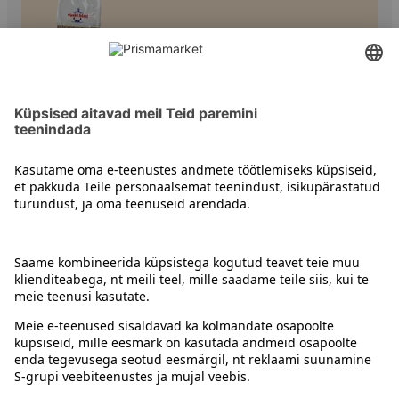
Muud helbed
Kontakt
Juhised
Tingimused