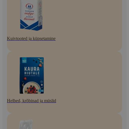
Kuivtooted ja küpsetamine
Helbed, krõbinad ja müslid