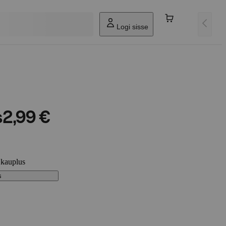
Logi sisse
s
2,99 €
 kauplus
s