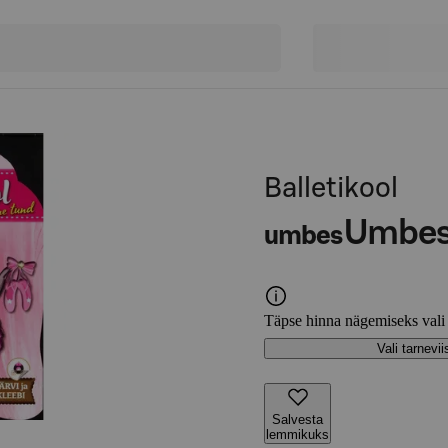
Balletikool
Umbe
umbes
Täpse hinna nägemiseks vali
Vali tarnevii
Salvesta
lemmikuks