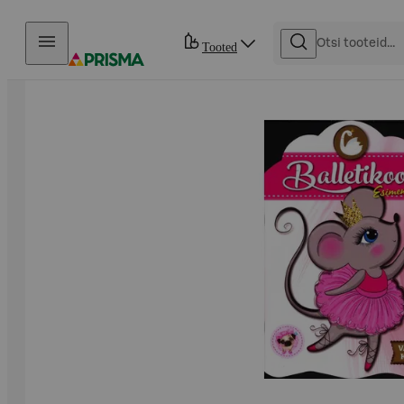
Otse sisu juurde
Tooted