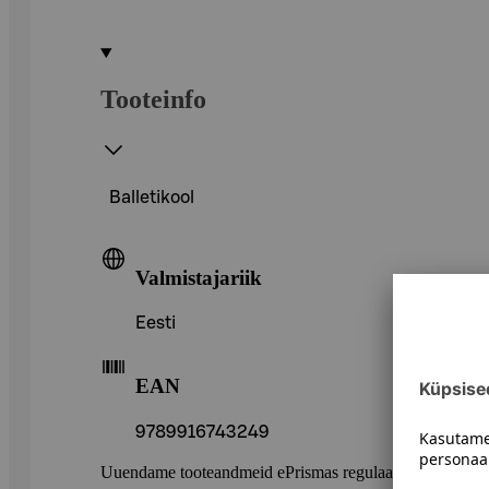
Tooteinfo
Balletikool
Valmistajariik
Eesti
EAN
9789916743249
Uuendame tooteandmeid ePrismas regulaarselt. Soovitame 