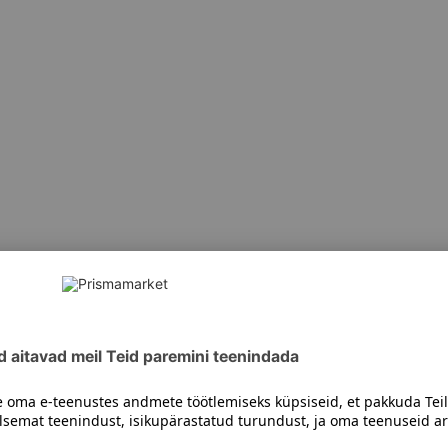
siiski toote koostisosi kontrollida ka pakendilt.