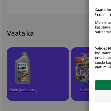
Vaata ka
Kodu ja vaba aeg
Ajakirjad