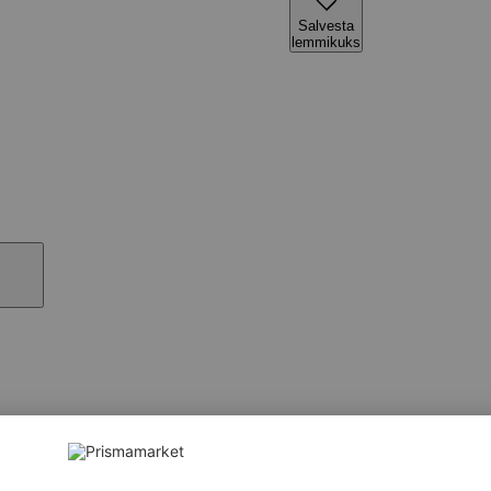
Salvesta
lemmikuks
ml