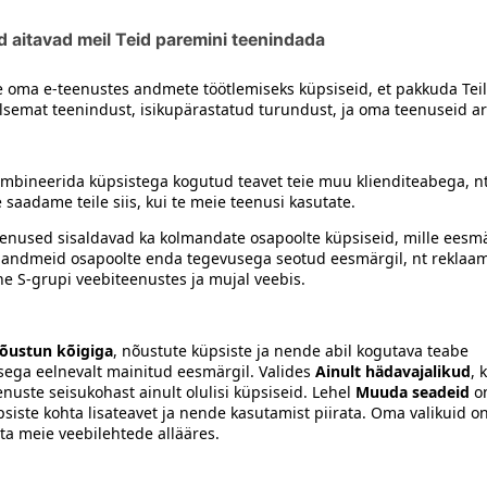
siiski toote koostisosi kontrollida ka pakendilt.