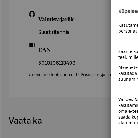
Valmistajariik
Suurbritannia
EAN
5010106113493
Uuendame tooteandmeid ePrismas regulaarselt. Soovitame 
Vaata ka