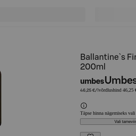
Ballantine`s F
200ml
Umbe
umbes
võrdlushind 46,25 €
46,25 €/l
Täpse hinna nägemiseks vali
Vali tarnevii