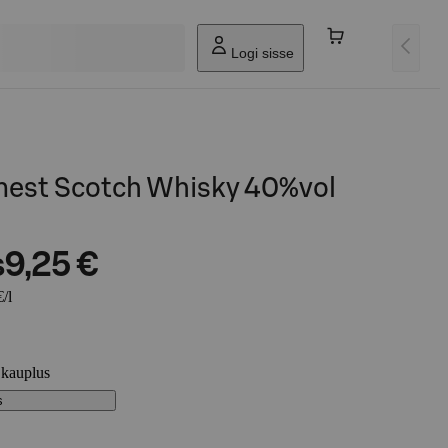
Logi sisse
inest Scotch Whisky 40%vol
s
9,25 €
/l
 kauplus
s