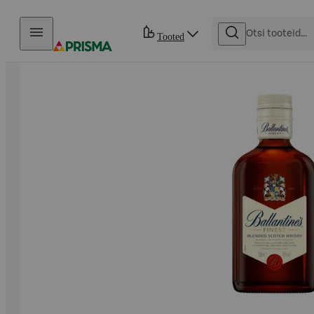
Otse sisu juurde
Tooted