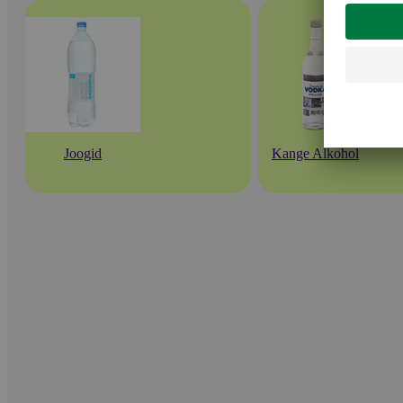
Joogid
Kange Alkohol