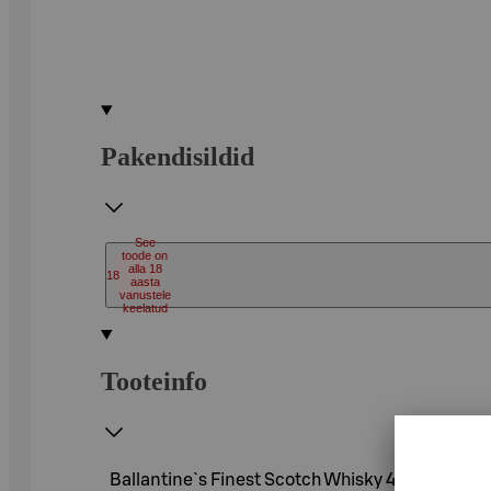
Pakendisildid
See
toode on
alla 18
18
aasta
vanustele
keelatud
Tooteinfo
Ballantine`s Finest Scotch Whisky 40%vol 200