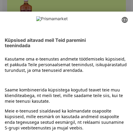
Viskid
Kontakt
Juhised
Tingimused