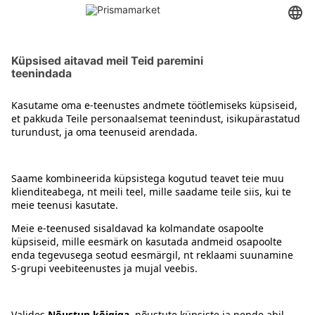
Muud eripreparaadid
Kontakt
Juhised
Tingimused
Prisma Konto