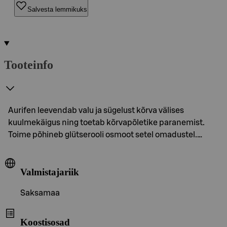
Salvesta lemmikuks
Tooteinfo
Aurifen leevendab valu ja sügelust kõrva välises
kuulmekäigus ning toetab kõrvapõletike paranemist.
Toime põhineb glütserooli osmoot setel omadustel.…
Valmistajariik
Saksamaa
Koostisosad