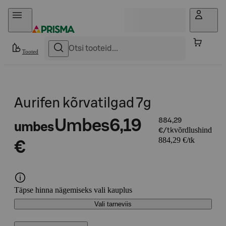
Otse sisu juurde
Tooted
Aurifen kõrvatilgad 7g
Umbes
6,19
884,29
umbes
võrdlushind
€/tk
884,29 €/tk
€
Täpse hinna nägemiseks vali kauplus
Vali tarneviis