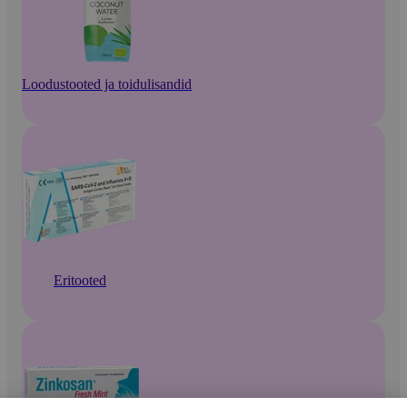
Loodustooted ja toidulisandid
Eritooted