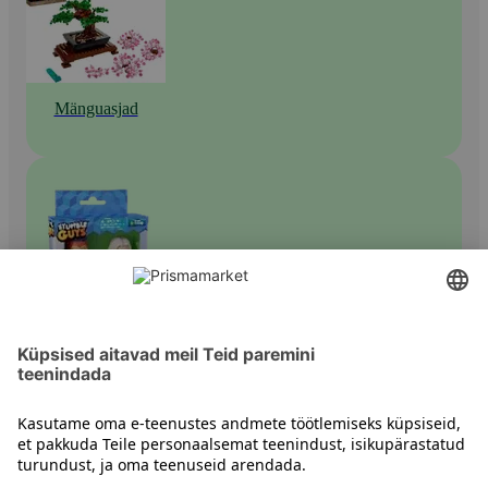
Mänguasjad
Tegelased ja figuurid