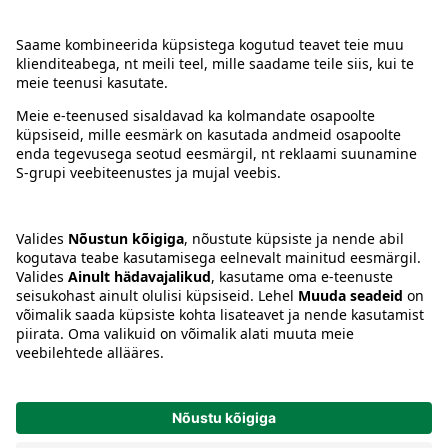
Kontakt
Juhised
Tingimused
Prisma Konto
Keel
:
ET
EN
RU
© 2025, Prisma Peremarket AS. Kõik õigused kaitstud.