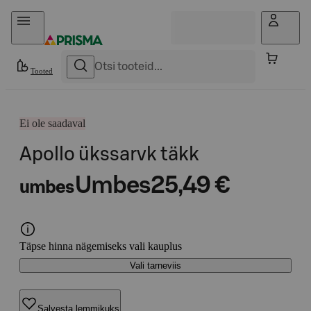
Otse sisu juurde
Tooted
Ei ole saadaval
Apollo ükssarvk täkk
Umbes
25,49 €
umbes
Täpse hinna nägemiseks vali kauplus
Vali tarneviis
Salvesta lemmikuks