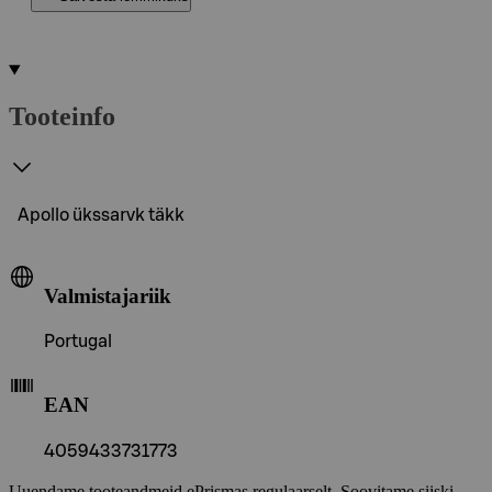
Tooteinfo
Apollo ükssarvk täkk
Valmistajariik
Portugal
EAN
4059433731773
Uuendame tooteandmeid ePrismas regulaarselt. Soovitame siiski