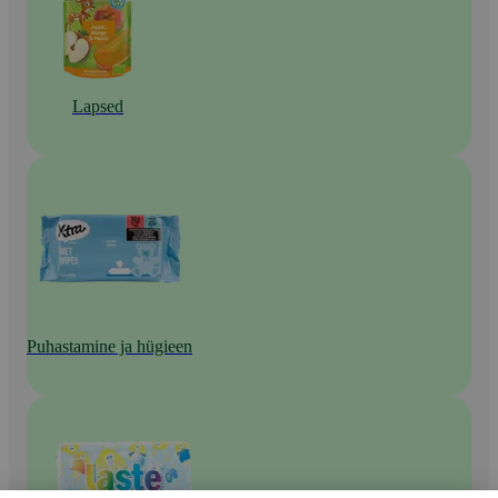
Lapsed
Puhastamine ja hügieen