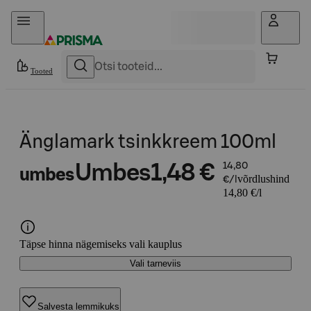
Otse sisu juurde
Tooted
Änglamark tsinkkreem 100ml
Umbes
1,48 €
14,80
umbes
võrdlushind
€/l
14,80 €/l
Täpse hinna nägemiseks vali kauplus
Vali tarneviis
Salvesta lemmikuks