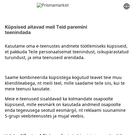
Beebide nahahooldustooted
Kontakt
Juhised
Tingimused
Prisma Konto