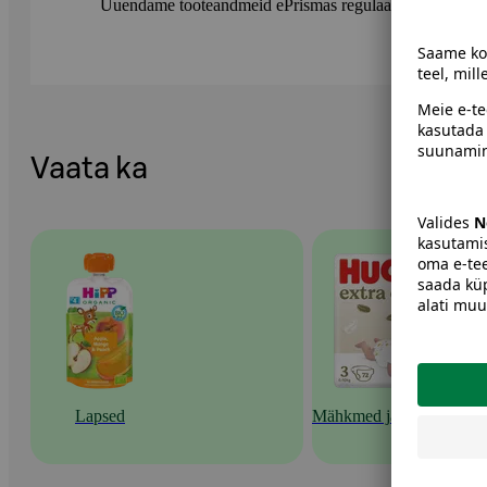
Uuendame tooteandmeid ePrismas regulaarselt. Soovitame 
Vaata ka
Lapsed
Mähkmed ja lapsehooldu