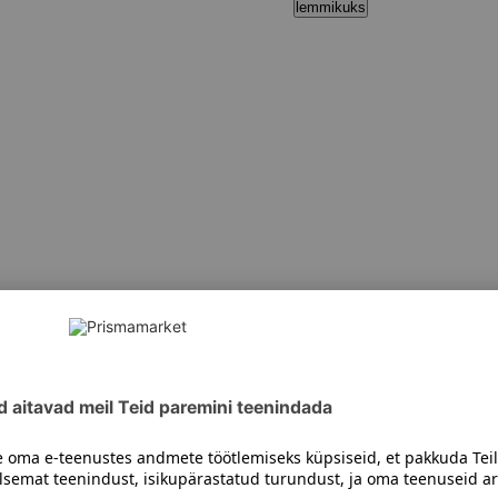
lemmikuks