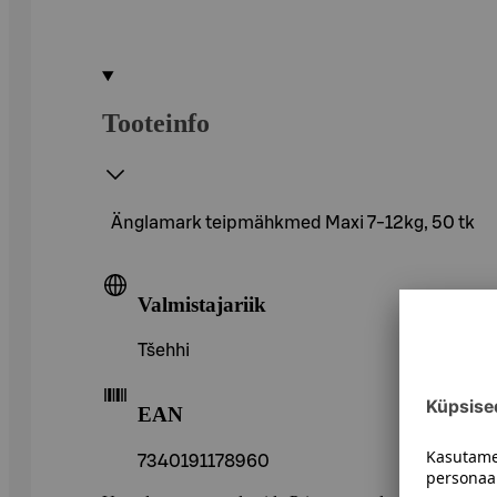
Tooteinfo
Änglamark teipmähkmed Maxi 7-12kg, 50 tk
Valmistajariik
Tšehhi
EAN
7340191178960