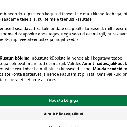
siiski toote koostisosi kontrollida ka pakendilt.
s
Teipmähkmed