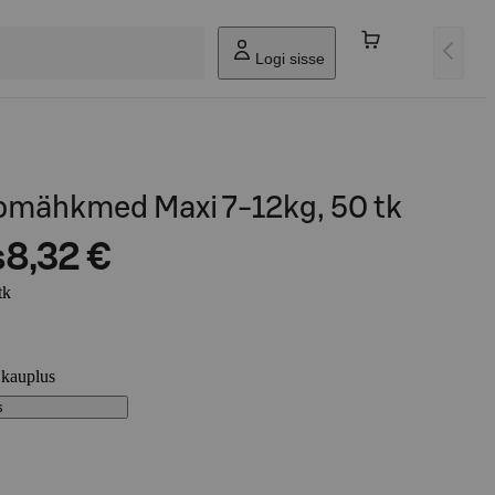
Logi sisse
pmähkmed Maxi 7-12kg, 50 tk
s
8,32 €
tk
 kauplus
s