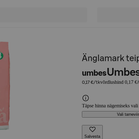
Änglamark tei
Umbe
umbes
võrdlushind 0,17 €/
0,17 €/tk
Täpse hinna nägemiseks vali
Vali tarnevii
Salvesta