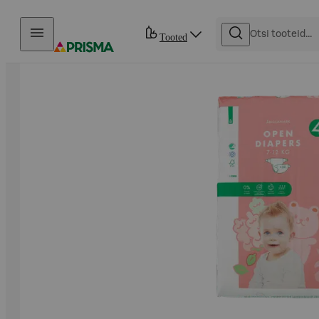
Otse sisu juurde
Tooted