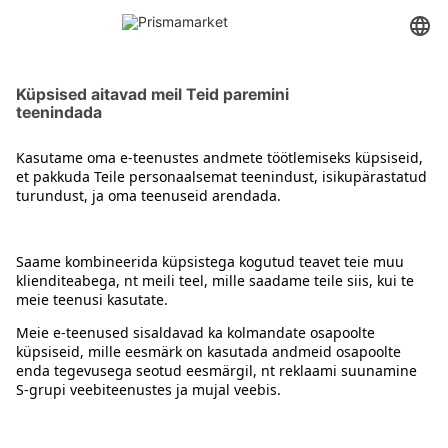
Teipmähkmed
Kontakt
Juhised
Tingimused
Prisma Konto