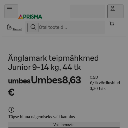
Otse sisu juurde
Tooted
Änglamark teipmähkmed
Junior 9-14 kg, 44 tk
Umbes
8,63
0,20
umbes
võrdlushind
€/tk
0,20 €/tk
€
Täpse hinna nägemiseks vali kauplus
Vali tarneviis