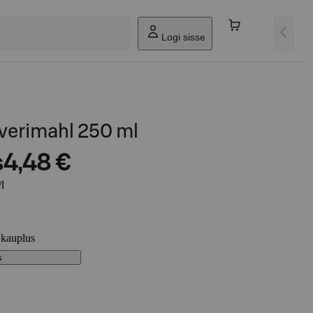
Logi sisse
verimahl 250 ml
s
4,48 €
l
 kauplus
s