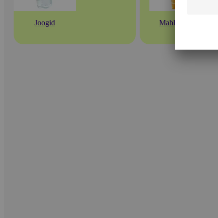
Joogid
Mahlad