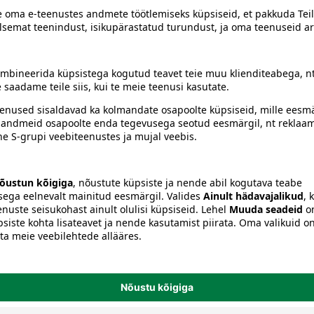
siiski toote koostisosi kontrollida ka pakendilt.