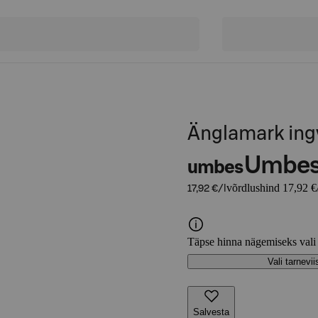
Änglamark ing
Umbe
umbes
võrdlushind 17,92 €/
17,92 €/l
Täpse hinna nägemiseks vali
Vali tarnevii
Salvesta