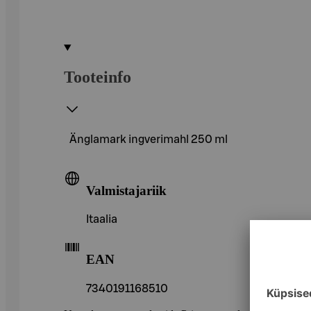
Tooteinfo
Änglamark ingverimahl 250 ml
Valmistajariik
Itaalia
EAN
7340191168510