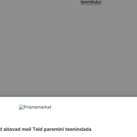
lemmikuks