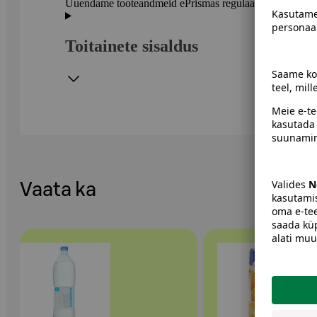
Uuendame tooteandmeid ePrismas regulaarselt. Soovitame 
Toitainete sisaldus
Vaata ka