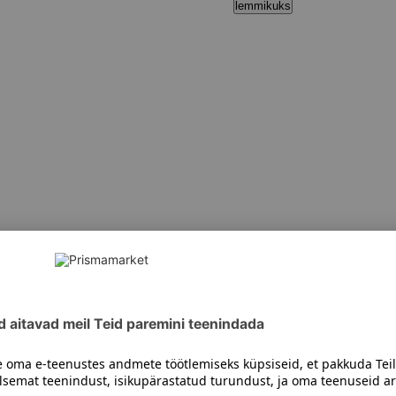
lemmikuks