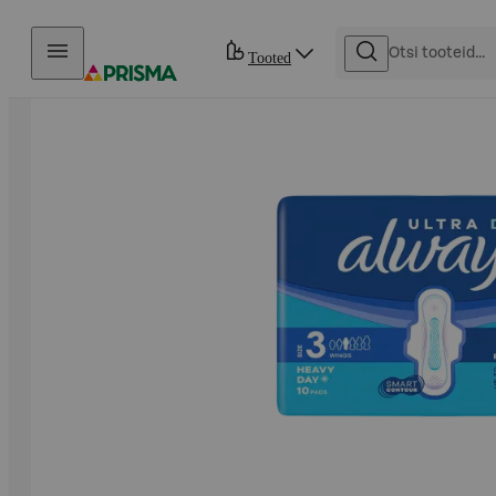
Otse sisu juurde
Tooted