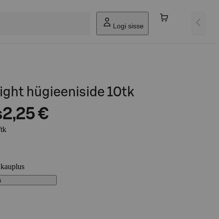
Logi sisse
ight hügieeniside 10tk
s
2,25 €
/tk
 kauplus
s