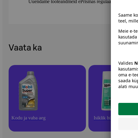
Uuendame tooteandmeid ePrismas regulaarselt. Soovitame 
Vaata ka
Kodu ja vaba aeg
Isiklik hügieen