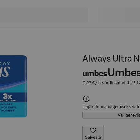
Always Ultra N
Umbe
umbes
võrdlushind 0,23 €
0,23 €/tk
Täpse hinna nägemiseks vali
Vali tarnevii
Salvesta