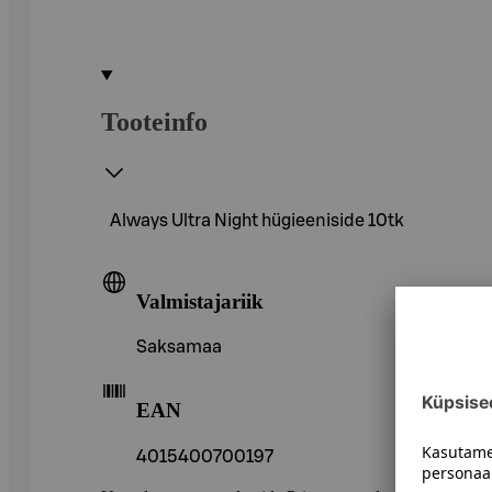
Tooteinfo
Always Ultra Night hügieeniside 10tk
Valmistajariik
Saksamaa
EAN
4015400700197