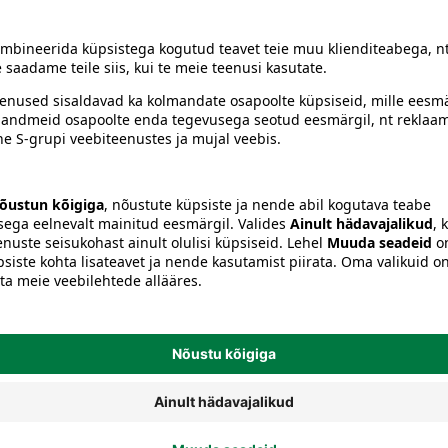
siiski toote koostisosi kontrollida ka pakendilt.
Sidemed