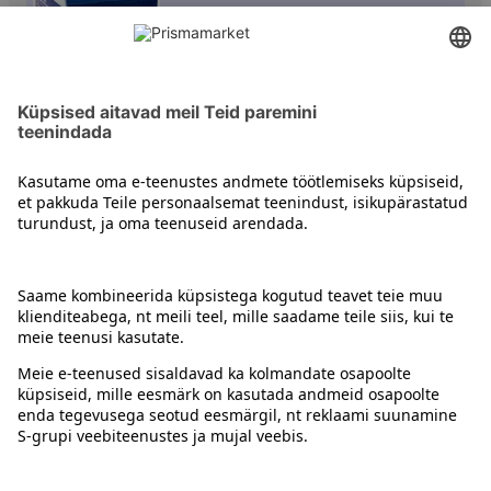
Köögikoor
Kontakt
Juhised
Tingimused
Prisma Konto