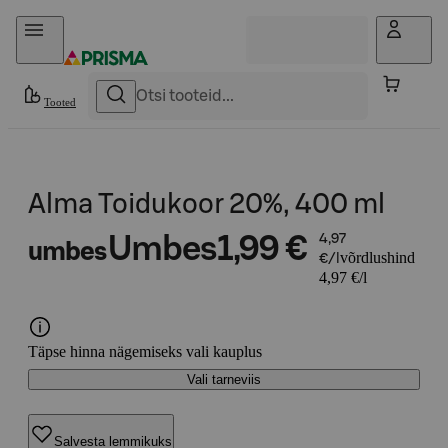
Otse sisu juurde
Tooted
Alma Toidukoor 20%, 400 ml
Umbes
1,99 €
4,97
umbes
võrdlushind
€/l
4,97 €/l
Täpse hinna nägemiseks vali kauplus
Vali tarneviis
Salvesta lemmikuks