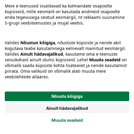
Tingimused
Prisma Konto
Keel
:
ET
EN
RU
© 2025, Prisma Peremarket AS. Kõik õigused kaitstud.