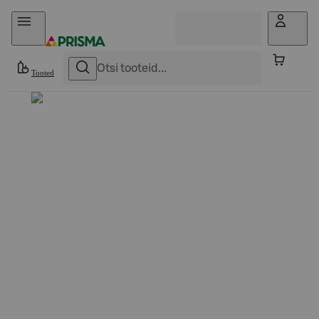
Otse sisu juurde
Tooted