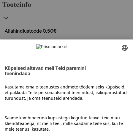
Tooteinfo
Allahindlustoode 0.50€
EAN
4747001007923
Uuendame tooteandmeid ePrismas regulaarselt. Soovitame siiski
toote koostisosi kontrollida ka pakendilt.
Kontakt
Juhised