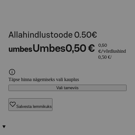
Allahindlustoode 0.50€
Umbes
0,50 €
0,50
umbes
võrdlushind
€/
0,50 €/
Täpse hinna nägemiseks vali kauplus
Vali tarneviis
Salvesta lemmikuks