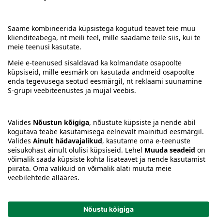
Kontakt
Juhised
Tingimused
Prisma Konto
Keel
:
ET
EN
RU
© 2025, Prisma Peremarket AS. Kõik õigused kaitstud.