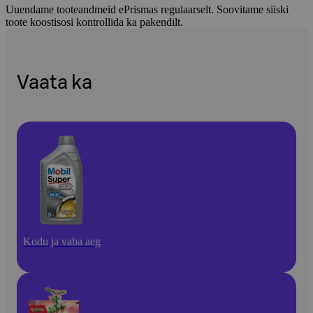
Uuendame tooteandmeid ePrismas regulaarselt. Soovitame siiski
toote koostisosi kontrollida ka pakendilt.
Vaata ka
Kodu ja vaba aeg