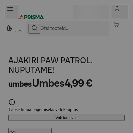
Otse sisu juurde
Tooted
AJAKIRI PAW PATROL.
NUPUTAME!
Umbes
4,99 €
umbes
Täpse hinna nägemiseks vali kauplus
Vali tarneviis