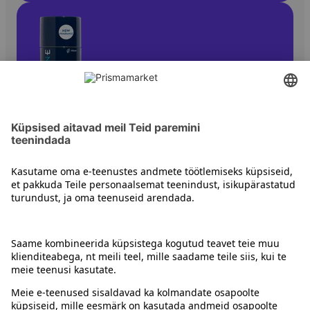
Deodorandid
Kontakt
Juhised