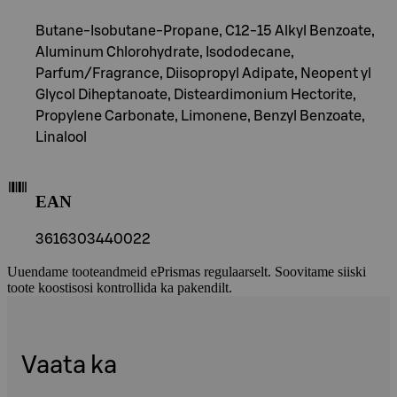
Butane-Isobutane-Propane, C12-15 Alkyl Benzoate,
Aluminum Chlorohydrate, Isododecane,
Parfum/Fragrance, Diisopropyl Adipate, Neopent yl
Glycol Diheptanoate, Disteardimonium Hectorite,
Propylene Carbonate, Limonene, Benzyl Benzoate,
Linalool
EAN
3616303440022
Uuendame tooteandmeid ePrismas regulaarselt. Soovitame siiski
toote koostisosi kontrollida ka pakendilt.
Vaata ka