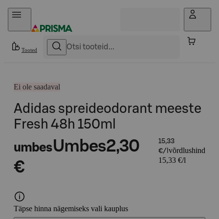
Otse sisu juurde
Tooted
Ei ole saadaval
Adidas spreideodorant meeste
Fresh 48h 150ml
Umbes
2,30
15,33
umbes
võrdlushind
€/l
15,33 €/l
€
Täpse hinna nägemiseks vali kauplus