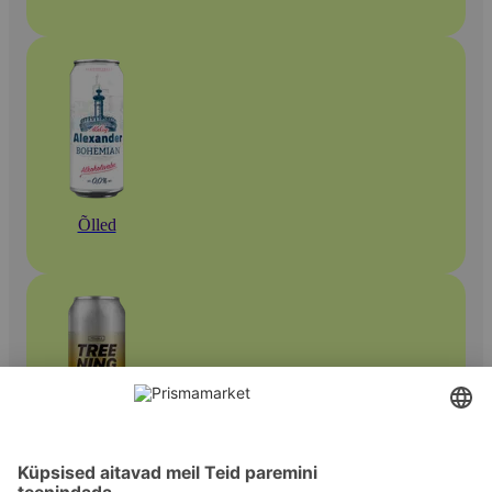
Õlled
Hele laagriõlu