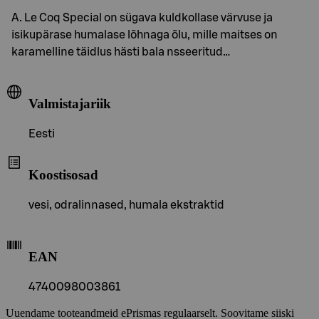
A. Le Coq Special on sügava kuldkollase värvuse ja
isikupärase humalase lõhnaga õlu, mille maitses on
karamelline täidlus hästi bala nsseeritud…
Valmistajariik
Eesti
Koostisosad
vesi, odralinnased, humala ekstraktid
EAN
4740098003861
Uuendame tooteandmeid ePrismas regulaarselt. Soovitame siiski