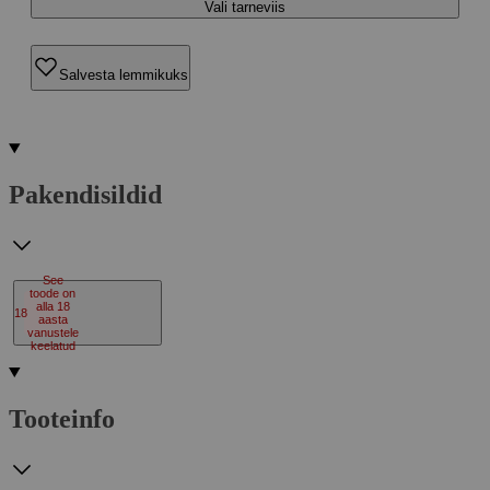
Vali tarneviis
Salvesta lemmikuks
Pakendisildid
See
toode on
alla 18
18
aasta
vanustele
keelatud
Tooteinfo