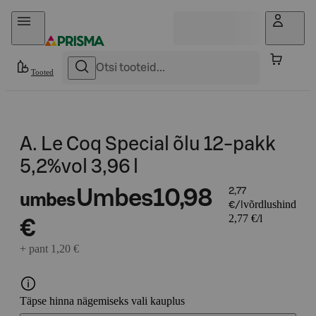
Otse sisu juurde
Tooted
A. Le Coq Special õlu 12-pakk
5,2%vol 3,96 l
Umbes
10,98
2,77
umbes
võrdlushind
€/l
2,77 €/l
€
+ pant 1,20 €
Täpse hinna nägemiseks vali kauplus