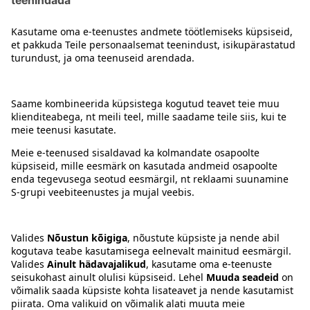
Kontakt
Juhised
Tingimused
Prisma Konto
Keel
:
ET
EN
RU