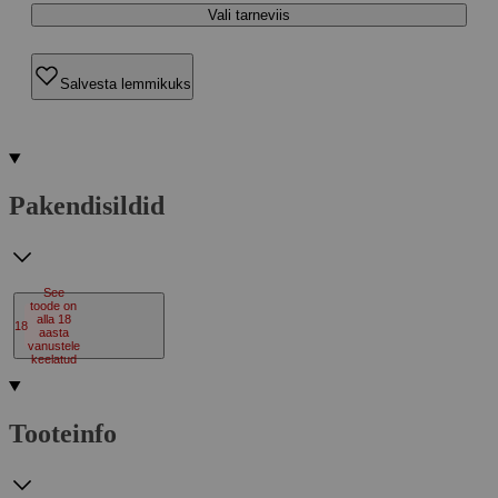
Vali tarneviis
Salvesta lemmikuks
Pakendisildid
See
toode on
alla 18
18
aasta
vanustele
keelatud
Tooteinfo