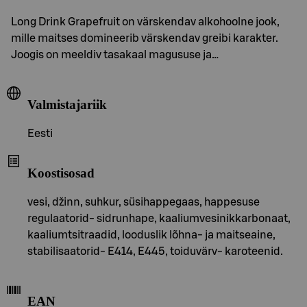
Long Drink Grapefruit on värskendav alkohoolne jook,
mille maitses domineerib värskendav greibi karakter.
Joogis on meeldiv tasakaal magususe ja…
Valmistajariik
Eesti
Koostisosad
vesi, džinn, suhkur, süsihappegaas, happesuse
regulaatorid- sidrunhape, kaaliumvesinikkarbonaat,
kaaliumtsitraadid, looduslik lõhna- ja maitseaine,
stabilisaatorid- E414, E445, toiduvärv- karoteenid.
EAN