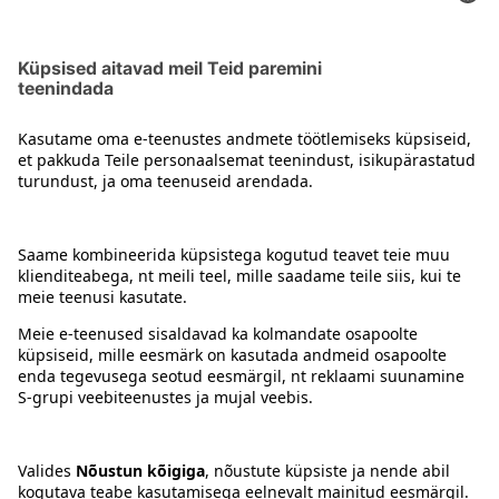
Greibi long dringid
Kontakt
Juhised
Tingimused
Prisma Konto