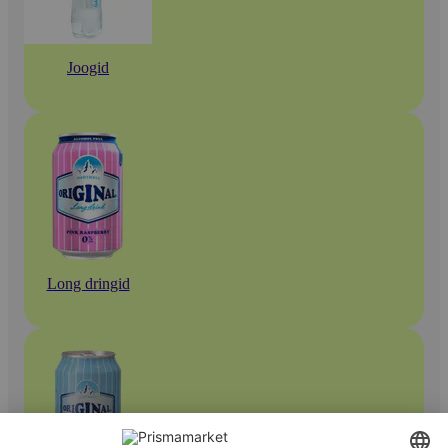
Joogid
Long dringid