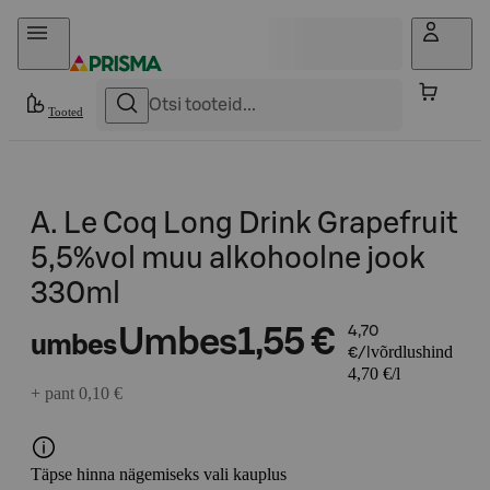
Otse sisu juurde
Tooted
A. Le Coq Long Drink Grapefruit
5,5%vol muu alkohoolne jook
330ml
Umbes
1,55 €
4,70
umbes
võrdlushind
€/l
4,70 €/l
+ pant 0,10 €
Täpse hinna nägemiseks vali kauplus