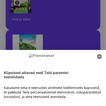
Aed ja lilled
Seemned, mugulad ja sibulad
Kontakt