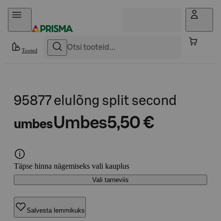
Otse sisu juurde
Tooted
95877 elulõng split second
Umbes
5,50 €
umbes
Täpse hinna nägemiseks vali kauplus
Vali tarneviis
Salvesta lemmikuks