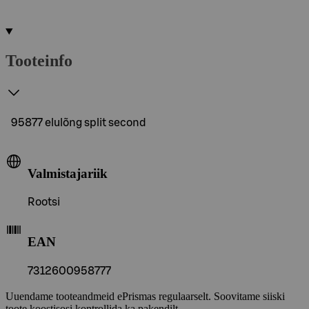
Tooteinfo
95877 elulõng split second
Valmistajariik
Rootsi
EAN
7312600958777
Uuendame tooteandmeid ePrismas regulaarselt. Soovitame siiski
toote koostisosi kontrollida ka pakendilt.