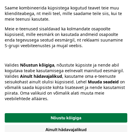
Juhised
Tingimused
Prisma Konto
Keel
:
ET
EN
RU
© 2025, Prisma Peremarket AS. Kõik õigused kaitstud.