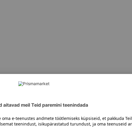
siiski toote koostisosi kontrollida ka pakendilt.