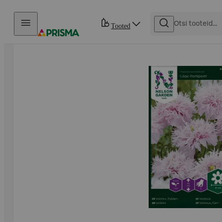
Otse sisu juurde
Tooted