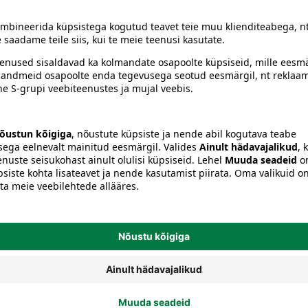
Seemned, mugulad ja sibulad