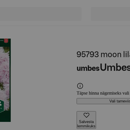
95793 moon l
Umbe
umbes
Täpse hinna nägemiseks vali
Vali tarnevii
Salvesta
lemmikuks