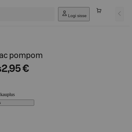
Logi sisse
ilac pompom
s
2,95 €
 kauplus
s