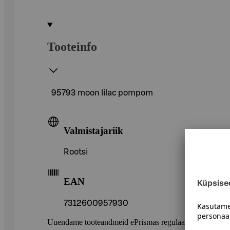
Tooteinfo
95793 moon lilac pompom
Valmistajariik
Rootsi
EAN
7312600957930
Uuendame tooteandmeid ePrismas regulaarselt. Soovitame 