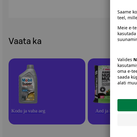
Vaata ka
Kodu ja vaba aeg
Aed ja lilled