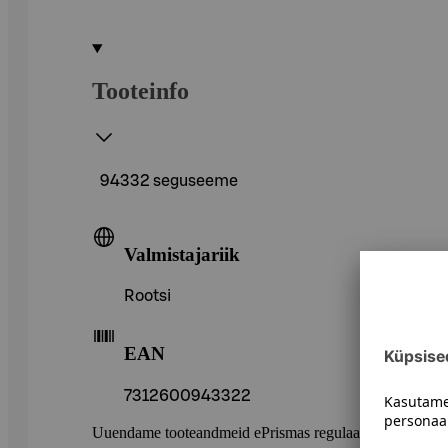
Tooteinfo
94332 seguseeme
Valmistajariik
Rootsi
EAN
7312600943322
Uuendame tooteandmeid ePrismas regulaarselt. Soovitame 