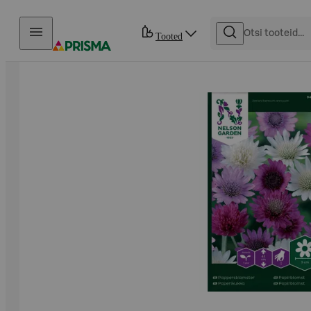
Otse sisu juurde
Tooted