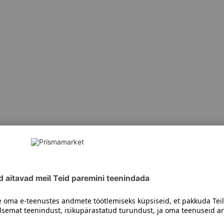
siiski toote koostisosi kontrollida ka pakendilt.