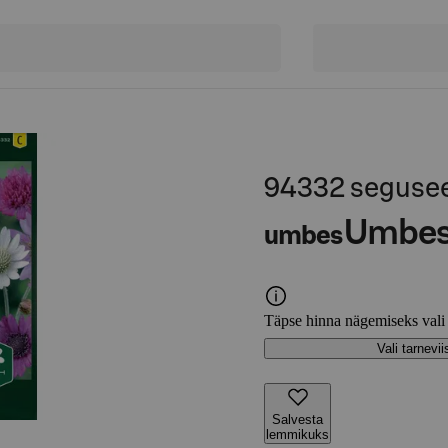
94332 segus
Umbe
umbes
Täpse hinna nägemiseks vali
Vali tarnevii
Salvesta
lemmikuks