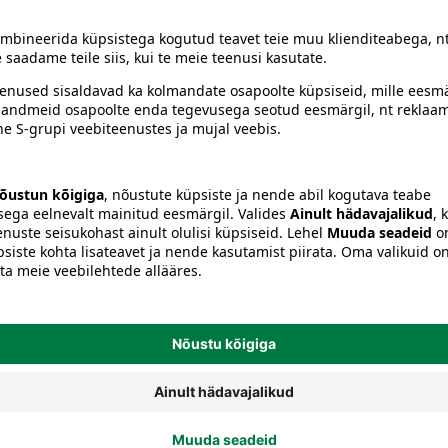
Seemned, mugulad ja sibulad