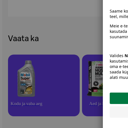
Vaata ka
Kodu ja vaba aeg
Aed ja lilled