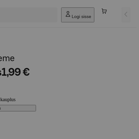
Logi sisse
eeme
s
1,99 €
 kauplus
s