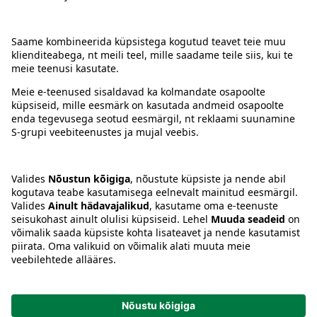
Kontakt
Juhised
Tingimused
Prisma Konto
Keel
:
ET
EN
RU
© 2025, Prisma Peremarket AS. Kõik õigused kaitstud.