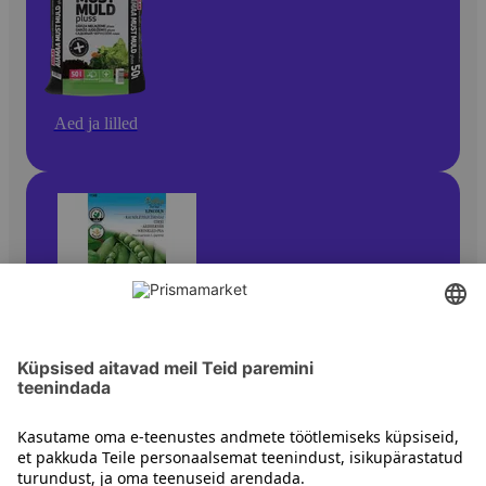
Aed ja lilled
Seemned, mugulad ja sibulad