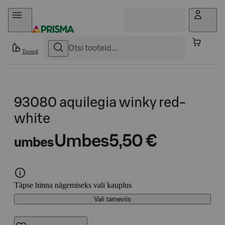
Otse sisu juurde
Tooted
93080 aquilegia winky red-
white
Umbes
5,50 €
umbes
Täpse hinna nägemiseks vali kauplus
Vali tarneviis