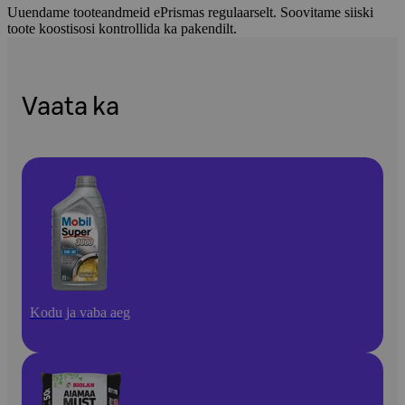
Uuendame tooteandmeid ePrismas regulaarselt. Soovitame siiski
toote koostisosi kontrollida ka pakendilt.
Vaata ka
Kodu ja vaba aeg