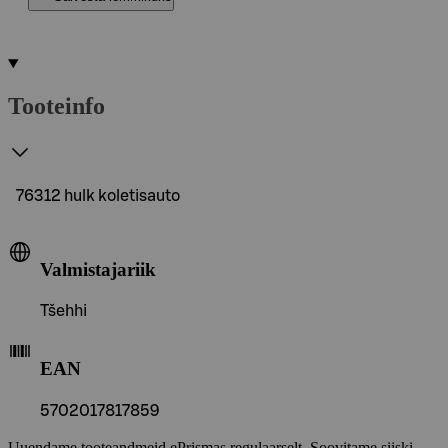
Tooteinfo
76312 hulk koletisauto
Valmistajariik
Tšehhi
EAN
5702017817859
Uuendame tooteandmeid ePrismas regulaarselt. Soovitame siiski