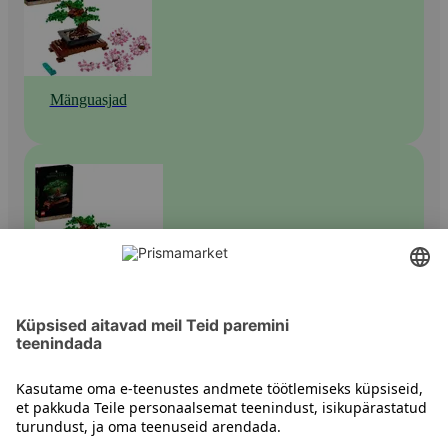
Mänguasjad
Muud ehituskomplektid