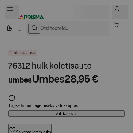
Otse sisu juurde
Tooted
Ei ole saadaval
76312 hulk koletisauto
Umbes
28,95 €
umbes
Täpse hinna nägemiseks vali kauplus
Vali tarneviis
Salvesta lemmikuks