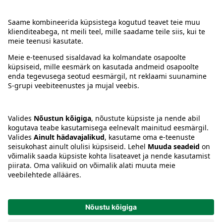
Kontakt
Juhised
Tingimused
Prisma Konto
Keel
:
ET
EN
RU
© 2025, Prisma Peremarket AS. Kõik õigused kaitstud.