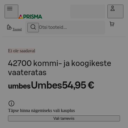
Otse sisu juurde
Tooted
Ei ole saadaval
42700 kommi- ja koogikeste
vaateratas
Umbes
54,95 €
umbes
Täpse hinna nägemiseks vali kauplus
Vali tarneviis