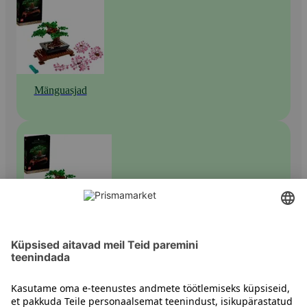
Mänguasjad
Muud ehituskomplektid