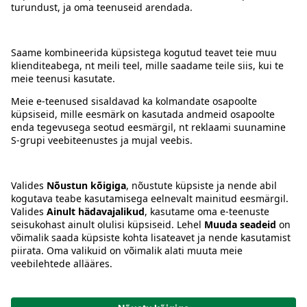
Kontakt
Juhised
Tingimused
Prisma Konto
Keel
:
ET
EN
RU
© 2025, Prisma Peremarket AS. Kõik õigused kaitstud.