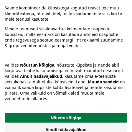
Juhised
Tingimused
Prisma Konto
Keel
:
ET
EN
RU
© 2025, Prisma Peremarket AS. Kõik õigused kaitstud.