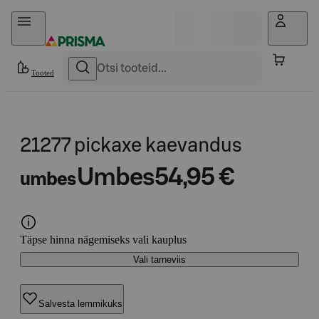
Otse sisu juurde
Tooted
21277 pickaxe kaevandus
Umbes
54,95 €
umbes
Täpse hinna nägemiseks vali kauplus
Vali tarneviis
Salvesta lemmikuks