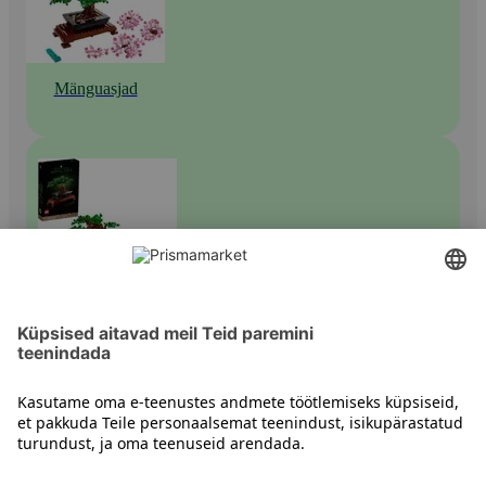
Mänguasjad
Muud ehituskomplektid
Kontakt