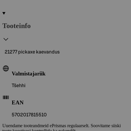
Tooteinfo
21277 pickaxe kaevandus
Valmistajariik
Tšehhi
EAN
5702017815510
Uuendame tooteandmeid ePrismas regulaarselt. Soovitame siiski
toote koostisosi kontrollida ka pakendilt.