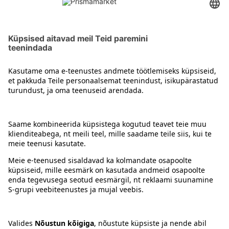
Prisma iseteeninduskassa ekraanilt ja ostutšeki
allosast.
• Prisma kinkekaardid kehtivad kuni 31. augustini
2026.
Kontakt
Juhised
Tingimused
Prisma Konto