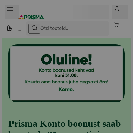
Otse sisu juurde
Tooted
Prisma Konto boonust saab