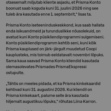
otsesemalt mõjutab kliente asjaolu, et Prisma Konto
boonust saab koguda kuni 31. juulini 2026 ning see
tuleb ära kasutada enne 1. septembrit,“ lisas ta.
Prisma Konto iseteeninduskeskkond, kus saab hallata
enda isikuandmeid ja turunduslikke nõusolekuid, on
avatud kuni Konto püsikliendiprogrammi sulgemiseni.
Konto püsikliendiprogramm kehtib seni, kuni kõik
Prisma kauplused on järk-järgult muudetud Coopi
kauplusteks, mis toimub eeldatavalt novembri lõpuks.
Sama kaua saavad Prisma Konto kliendid kasutada
olemasolevates Prismades PrismaEkspressi
ostupulte.
„Tähtis on meeles pidada, et ka Prisma kinkekaardid
kehtivad kuni 31. augustini 2026. Kui kliendil on
Prisma kinkekaart, palume selle ära kasutada
hiljemalt augustikuu lõpuks,“ rõhutas Liina Karron.