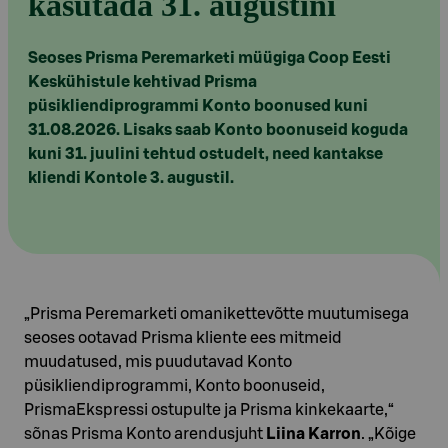
kasutada 31. augustini
Seoses Prisma Peremarketi müügiga Coop Eesti
Keskühistule kehtivad Prisma
püsikliendiprogrammi Konto boonused kuni
31.08.2026. Lisaks saab Konto boonuseid koguda
kuni 31. juulini tehtud ostudelt, need kantakse
kliendi Kontole 3. augustil.
„Prisma Peremarketi omanikettevõtte muutumisega
seoses ootavad Prisma kliente ees mitmeid
muudatused, mis puudutavad Konto
püsikliendiprogrammi, Konto boonuseid,
PrismaEkspressi ostupulte ja Prisma kinkekaarte,“
sõnas Prisma Konto arendusjuht
Liina Karron
. „Kõige