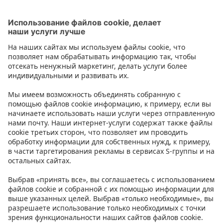
Следующий
2
3
4
5
1
Контакт
Инструкции
Условия
Prisma Konto
Язык
:
ET
EN
RU