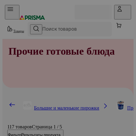
Прыгать в контент
Товары
Прочие готовые блюда
Большие и маленькие пирожки
Про
117 товаров
Страница 1 / 5
Фильтр
Результаты продукта