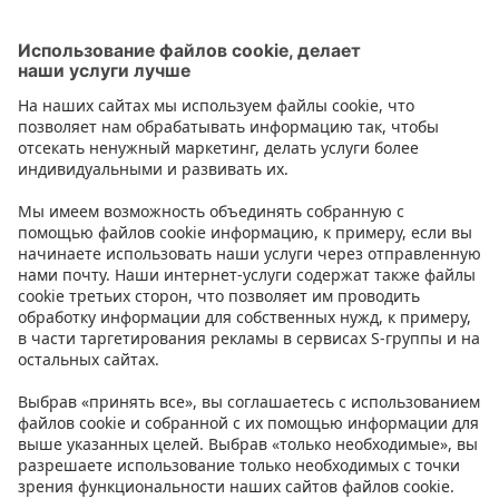
Следующий
...
2
3
4
15
1
Контакт
Инструкции
Условия
Prisma Konto
Язык
:
ET
EN
RU