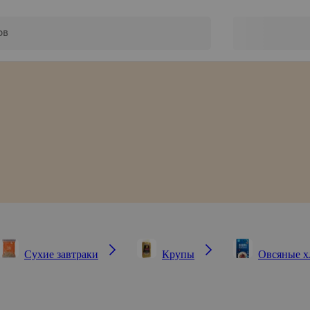
Сухие завтраки
Крупы
Овсяные х