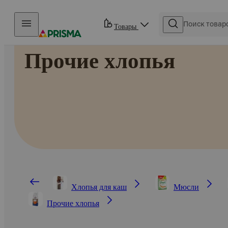
Прыгать в контент
Товары
Прочие хлопья
Хлопья для каш
Мюсли
Прочие хлопья