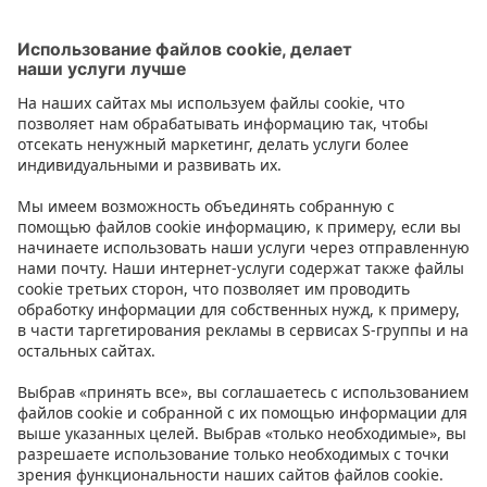
Следующий
2
3
4
1
Контакт
Инструкции
Условия
Prisma Konto
Язык
:
ET
EN
RU