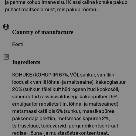
ja pehme kohupiimane sisu! Klassikaline kohuke pakub
puhast maitseelamust, mis pakub rõõmu…
Country of manufacture
Eesti
Ingredients
KOHUKE (KOHUPIIM 67%, VÕI, suhkur, vanilliin,
looduslik vanilli lõhna-ja maitseaine), kakaoglasuur
20% (suhkur, täielikult hüdrogeen itud kookosõli,
vähendatud rasvasisaldusega kakaopulber 15%,
emulgaator rapsiletsitiin, lõhna-ja maitseained),
metsmaasikatäidis 6% (suhkur, maasikapüree,
paksendaja pektiin, metsmaasikapüree 2%,
tsitrusekiud, toiduvärvid: porgandikontsentraat,
redise-, õuna-ja mu stasõstrakontsentraat,