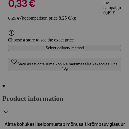
0,33 €
the
campaign
0,49 €
comparison price 8,25 €/kg
8,25 €/kg
Choose a store to see the exact price
Select delivery method
Save as favorite Alma kohuke metsmaasika kakaoglasuuris,
40g
Product information
Alma kohukesi iseloomustab mõnusalt krõmpsuv glasuur