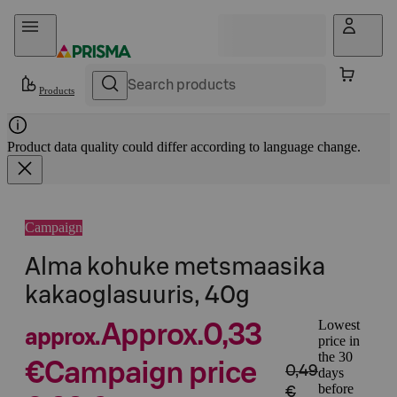
Skip to content
Products
Product data quality could differ according to language change.
Campaign
Alma kohuke metsmaasika
kakaoglasuuris, 40g
Lowest
Approx.
0,33
approx.
price in
the 30
€
Campaign price
0,49
days
before
€