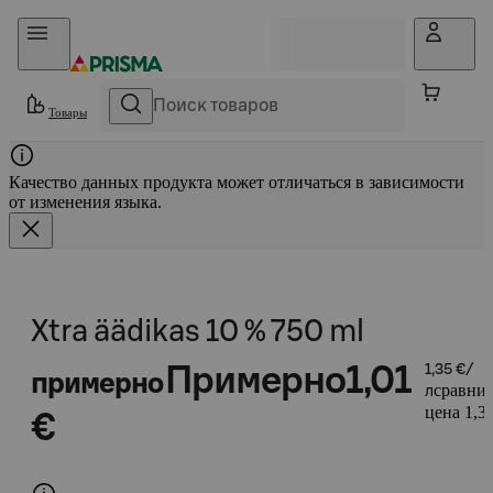
Прыгать в контент
Товары
Качество данных продукта может отличаться в зависимости
от изменения языка.
Xtra äädikas 10 % 750 ml
Примерно
1,01
1,35 €/
примерно
сравнит
л
цена 1,35
€