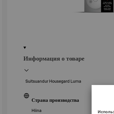
Информация о товаре
Suitsuandur Housegard Luma
Страна производства
Hiina