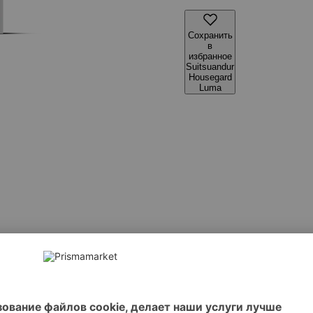
Сохранить
в
избранное
Suitsuandur
Housegard
Luma