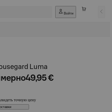
Войти
Housegard Luma
мерно
49,95 €
увидеть точную цену
оставки