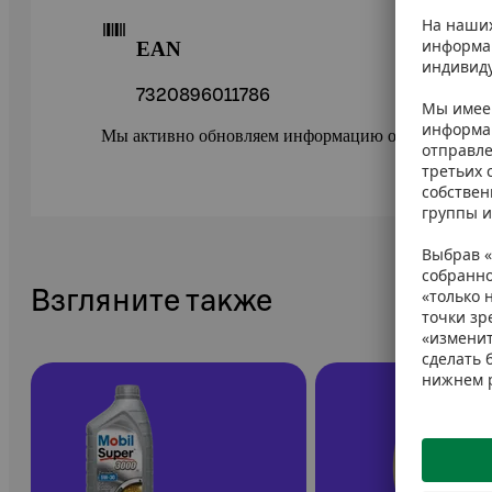
EAN
7320896011786
Мы активно обновляем информацию о товарах в ePr
Взгляните также