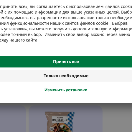
isma. Однако мы рекомендуем всегда проверять ингредиенты на