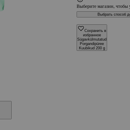
Выберите магазин, чтобы 
Выбрать способ д
Сохранить в
избранное
Sügavkülmutatud
Porgandipüree
Kuubikud 200 g