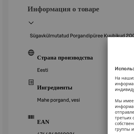
Информация о товаре
Sügavkülmutatud Porgandipüree Kuubikud 20
Страна производства
Eesti
Ингредиенты
Mahe porgand, vesi
EAN