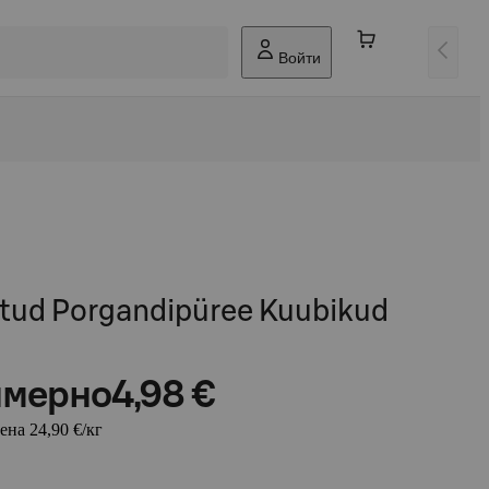
Войти
tud Porgandipüree Kuubikud
мерно
4,98 €
ена 24,90 €/кг