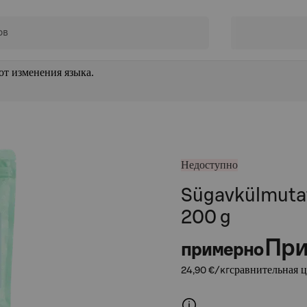
от изменения языка.
Недоступно
Sügavkülmuta
200 g
При
примерно
сравнительная ц
24,90 €/кг