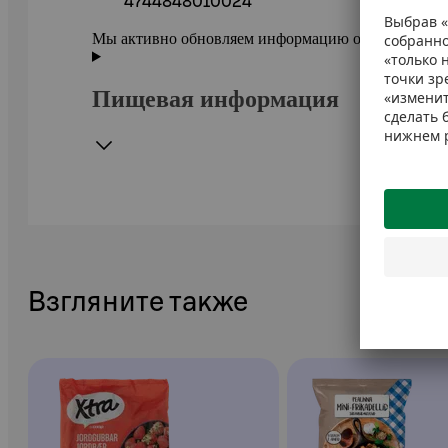
4744848010024
Мы активно обновляем информацию о товарах в ePr
Пищевая информация
Взгляните также