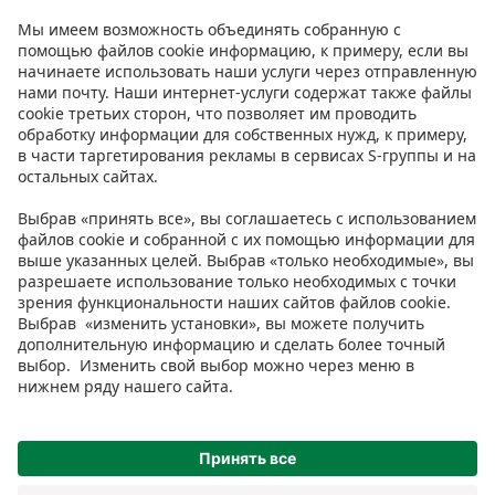
Контакт
Инструкции
Условия
Prisma Konto
Язык
:
ET
EN
RU
© 2025, Prisma Peremarket AS. Все права защищены.