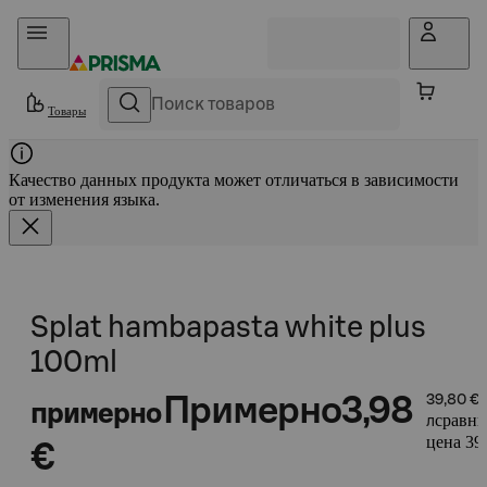
Прыгать в контент
Товары
Качество данных продукта может отличаться в зависимости
от изменения языка.
Splat hambapasta white plus
100ml
Примерно
3,98
39,80 €
примерно
сравни
л
цена 39,
€