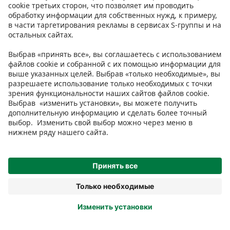
Условия
Prisma Konto
Язык
:
ET
EN
RU
© 2025, Prisma Peremarket AS. Все права защищены.