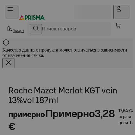
Прыгать в контент
Товары
Качество данных продукта может отличаться в зависимости
от изменения языка.
Roche Mazet Merlot KGT vein
13%vol 187ml
Примерно
3,28
17,54 €/
примерно
сравни
л
цена 17,
€