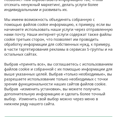
Контакт
Инструкции
Условия
Prisma Konto
Язык
:
ET
EN
RU
© 2025, Prisma Peremarket AS. Все права защищены.