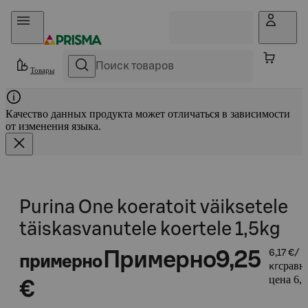
Прыгать в контент
Товары
Качество данных продукта может отличаться в зависимости
от изменения языка.
Purina One koeratoit väiksetele
täiskasvanutele koertele 1,5kg
Примерно
9,25
6,17 €/
примерно
сравн
кг
цена 6,1
€