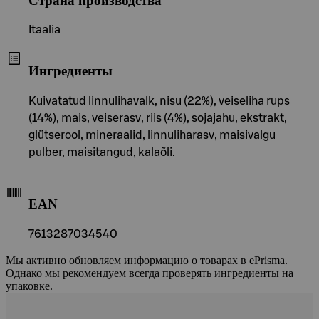
Страна производства
Itaalia
Ингредиенты
Kuivatatud linnulihavalk, nisu (22%), veiseliha rups
(14%), mais, veiserasv, riis (4%), sojajahu, ekstrakt,
glütserool, mineraalid, linnuliharasv, maisivalgu
pulber, maisitangud, kalaõli.
EAN
7613287034540
Мы активно обновляем информацию о товарах в ePrisma.
Однако мы рекомендуем всегда проверять ингредиенты на
упаковке.