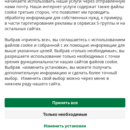
Инструкции
Условия
Prisma Konto
Язык
:
ET
EN
RU
© 2025, Prisma Peremarket AS. Все права защищены.