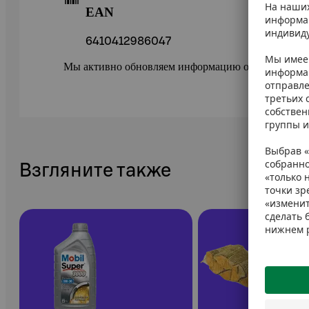
EAN
6410412986047
Мы активно обновляем информацию о товарах в ePr
Взгляните также