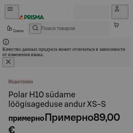
Прыгать в контент
Товары
Качество данных продукта может отличаться в зависимости
от изменения языка.
Недоступно
Polar H10 südame
löögisageduse andur XS-S
Примерно
89,00
примерно
€