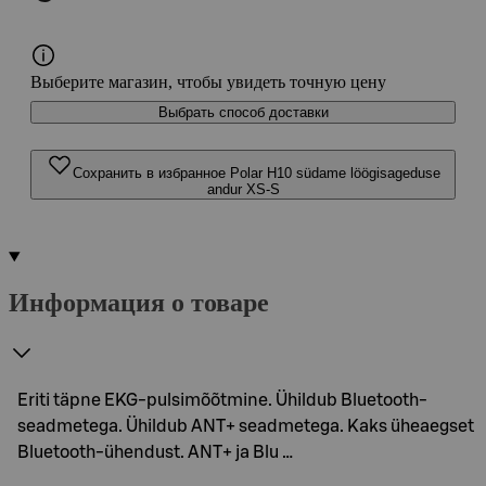
Выберите магазин, чтобы увидеть точную цену
Выбрать способ доставки
Сохранить в избранное Polar H10 südame löögisageduse
andur XS-S
Информация о товаре
Eriti täpne EKG-pulsimõõtmine. Ühildub Bluetooth-
seadmetega. Ühildub ANT+ seadmetega. Kaks üheaegset
Bluetooth-ühendust. ANT+ ja Blu …