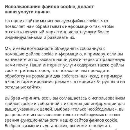
Игрушки для младенцев
Контакт
Инструкции
Условия
Prisma Konto
Язык
:
ET
EN
RU