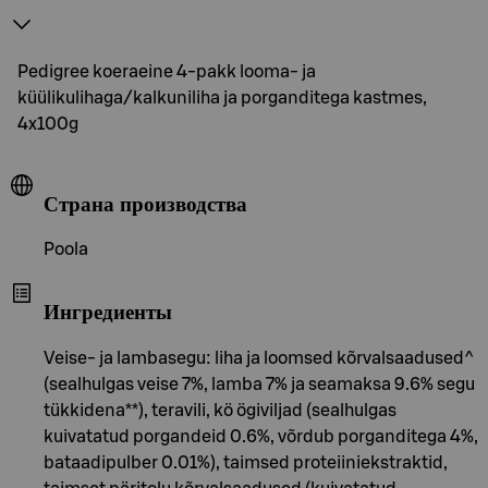
Pedigree koeraeine 4-pakk looma- ja
küülikulihaga/kalkuniliha ja porganditega kastmes,
4x100g
Страна производства
Poola
Ингредиенты
Veise- ja lambasegu: liha ja loomsed kõrvalsaadused^
(sealhulgas veise 7%, lamba 7% ja seamaksa 9.6% segu
tükkidena**), teravili, kö ögiviljad (sealhulgas
kuivatatud porgandeid 0.6%, võrdub porganditega 4%,
bataadipulber 0.01%), taimsed proteiiniekstraktid,