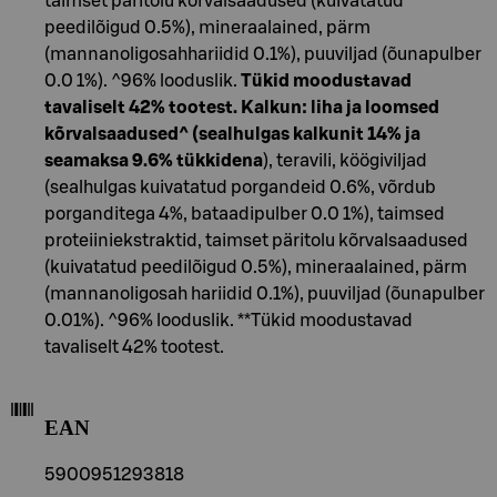
taimset päritolu kõrvalsaadused (kuivatatud
peedilõigud 0.5%), mineraalained, pärm
(mannanoligosahhariidid 0.1%), puuviljad (õunapulber
0.0 1%). ^96% looduslik.
Tükid moodustavad
tavaliselt 42% tootest. Kalkun: liha ja loomsed
kõrvalsaadused^ (sealhulgas kalkunit 14% ja
seamaksa 9.6% tükkidena
), teravili, köögiviljad
(sealhulgas kuivatatud porgandeid 0.6%, võrdub
porganditega 4%, bataadipulber 0.0 1%), taimsed
proteiiniekstraktid, taimset päritolu kõrvalsaadused
(kuivatatud peedilõigud 0.5%), mineraalained, pärm
(mannanoligosah hariidid 0.1%), puuviljad (õunapulber
0.01%). ^96% looduslik. **Tükid moodustavad
tavaliselt 42% tootest.
EAN
5900951293818