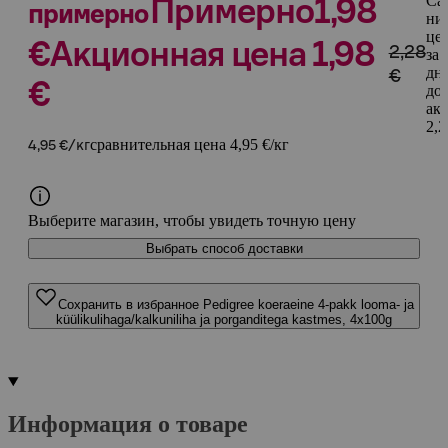
Са
Примерно
1,98
примерно
ни
це
€
Акционная цена 1,98
2,28
за 
дн
€
€
до
ак
2,2
сравнительная цена 4,95 €/кг
4,95 €/кг
Выберите магазин, чтобы увидеть точную цену
Выбрать способ доставки
Сохранить в избранное Pedigree koeraeine 4-pakk looma- ja
küülikulihaga/kalkuniliha ja porganditega kastmes, 4x100g
Информация о товаре