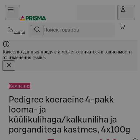
Прыгать в контент
Товары
Качество данных продукта может отличаться в зависимости
от изменения языка.
Кампания
Pedigree koeraeine 4-pakk
looma- ja
küülikulihaga/kalkuniliha ja
porganditega kastmes, 4x100g