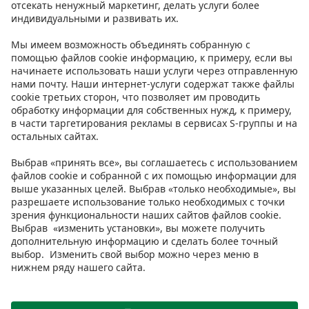
Контакт
Инструкции
Условия
Prisma Konto
Язык
:
ET
EN
RU
© 2025, Prisma Peremarket AS. Все права защищены.