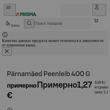
Прыгать в контент
Товары
Качество данных продукта может отличаться в зависимости
от изменения языка.
Pärnamäed Peenleib 400 G
Примерно
1,27
3,18 €/
примерно
сравни
кг
цена 3,18
€