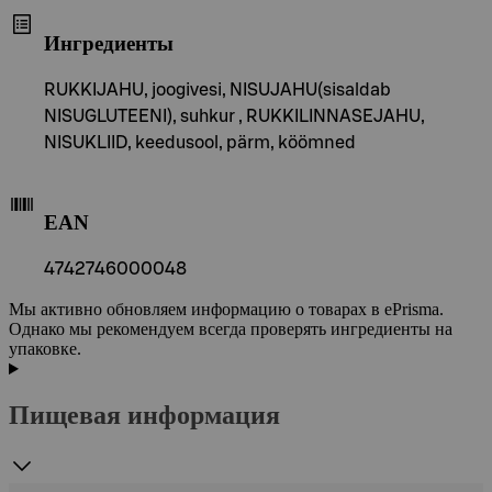
Ингредиенты
RUKKIJAHU, joogivesi, NISUJAHU(sisaldab
NISUGLUTEENI), suhkur , RUKKILINNASEJAHU,
NISUKLIID, keedusool, pärm, köömned
EAN
4742746000048
Мы активно обновляем информацию о товарах в ePrisma.
Однако мы рекомендуем всегда проверять ингредиенты на
упаковке.
Пищевая информация