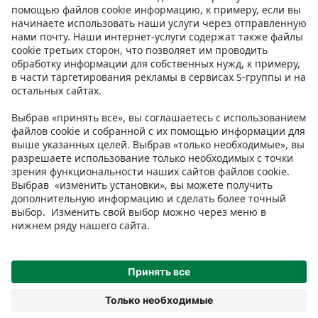
Инструкции
Условия
Prisma Konto
Язык
:
ET
EN
RU
© 2025, Prisma Peremarket AS. Все права защищены.