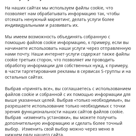
Контакт
Инструкции
Условия
Prisma Konto
Язык
:
ET
EN
RU