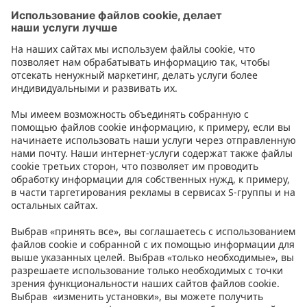
Устройства для удаления волос
Контакт
Инструкции
Условия
Prisma Konto
Язык
:
ET
EN
RU