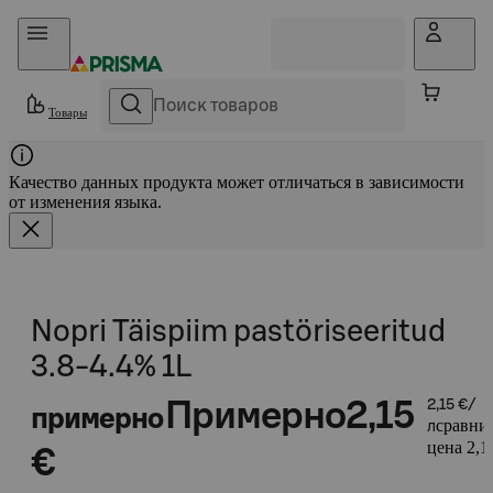
Прыгать в контент
Товары
Качество данных продукта может отличаться в зависимости
от изменения языка.
Nopri Täispiim pastöriseeritud
3.8-4.4% 1L
Примерно
2,15
2,15 €/
примерно
сравни
л
цена 2,1
€