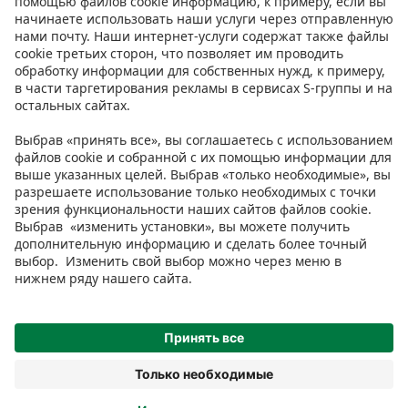
Инструкции
Условия
Prisma Konto
Язык
:
ET
EN
RU
© 2025, Prisma Peremarket AS. Все права защищены.