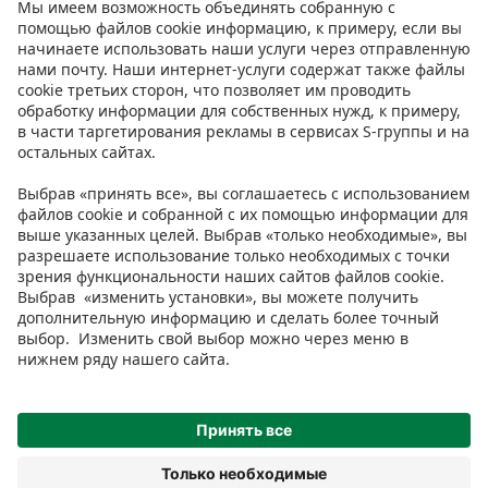
Инструкции
Условия
Prisma Konto
Язык
:
ET
EN
RU
© 2025, Prisma Peremarket AS. Все права защищены.