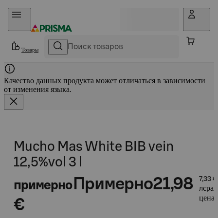
Прыгать в контент
Товары
Качество данных продукта может отличаться в зависимости
от изменения языка.
Mucho Mas White BIB vein
12,5%vol 3 l
Примерно
21,98
7,33 €
примерно
срав
л
цена 
€